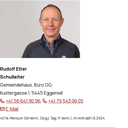
Rudolf Etter
Schulleiter
Gemeindehaus, Büro OG,
Kustergasse 1, 5445 Eggenwil
+41 56 641 90 96
,
+41 79 543 06 05
E-Mail
40 %-Pensum (Mi Vorm., Do gz. Tag, Fr Vorm.); im Amt seit 1.8.2024