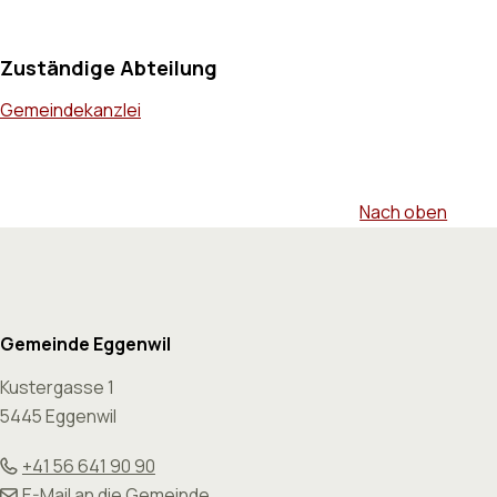
Zuständige Abteilung
Gemeindekanzlei
Nach oben
Footer
Gemeinde Eggenwil
Kustergasse 1
5445 Eggenwil
+41 56 641 90 90
E-Mail an die Gemeinde