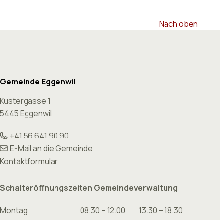
Nach oben
Footer
Gemeinde Eggenwil
Kustergasse 1
5445 Eggenwil
+41 56 641 90 90
E-Mail an die Gemeinde
Kontaktformular
Schalteröffnungszeiten Gemeindeverwaltung
Montag
08.30 – 12.00
13.30 – 18.30