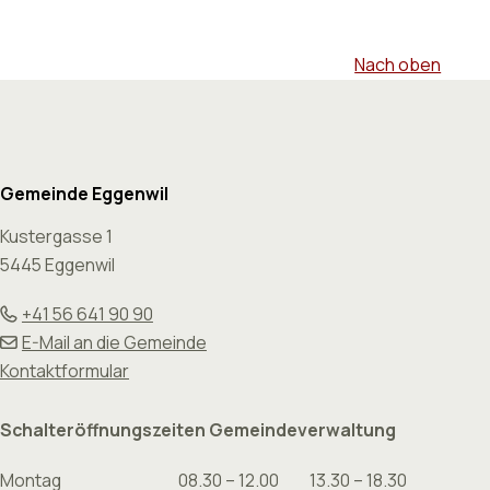
Nach oben
Footer
Gemeinde Eggenwil
Kustergasse 1
5445 Eggenwil
+41 56 641 90 90
E-Mail an die Gemeinde
Kontaktformular
Schalteröffnungszeiten Gemeindeverwaltung
Montag
08.30 – 12.00
13.30 – 18.30