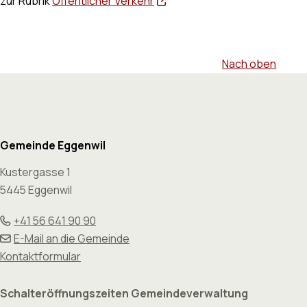
zur Rubrik
Öffentlicher Verkehr
Nach oben
Footer
Gemeinde Eggenwil
Kustergasse 1
5445 Eggenwil
+41 56 641 90 90
E-Mail an die Gemeinde
Kontaktformular
Schalteröffnungszeiten Gemeindeverwaltung