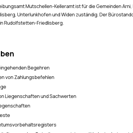
bungsamt Mutschellen-Kelleramt ist für die Gemeinden Arni, Be
lisberg, Unterlunkhofen und Widen zuständig. Der Bürostandort
n Rudolfstetten-Friedlisberg.
aben
 eingehenden Begehren
len von Zahlungsbefehlen
üge
on Liegenschaften und Sachwerten
iegenschaften
reste
ntumsvorbehaltsregisters