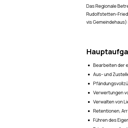
Das Regionale Betrei
Rudolfstetten-Fried
vis Gemeindehaus) i
Hauptaufg
Bearbeiten der
Aus- und Zustel
Pfändungsvollz
Verwertungen v
Verwalten von L
Retentionen, Ar
Führen des Eige