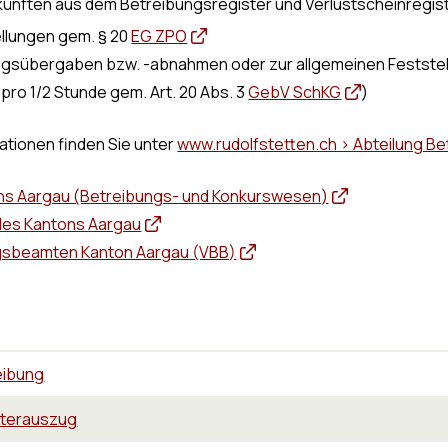
skünften aus dem Betreibungsregister und Verlustscheinregis
ellungen gem. § 20
EG ZPO
ngsübergaben bzw. -abnahmen oder zur allgemeinen Feststel
 pro 1/2 Stunde gem. Art. 20 Abs. 3
GebV SchKG
)
mationen finden Sie unter
www.rudolfstetten.ch > Abteilung B
ns Aargau (Betreibungs- und Konkurswesen)
des Kantons Aargau
gsbeamten Kanton Aargau (VBB)
eibung
sterauszug