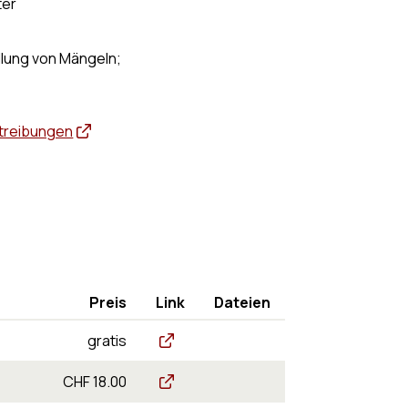
ter
lung von Mängeln;
etreibungen
Preis
Link
Dateien
Ablauf einer Betreibung
gratis
Regionales Betreibungsamt Mutschel
CHF 18.00